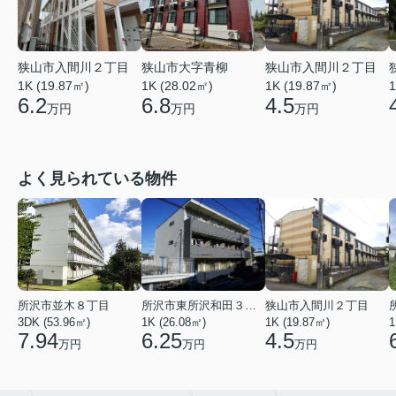
狭山市入間川２丁目
狭山市大字青柳
狭山市入間川２丁目
1K (19.87㎡)
1K (28.02㎡)
1K (19.87㎡)
1
6.2
6.8
4.5
万円
万円
万円
よく見られている物件
所沢市並木８丁目
所沢市東所沢和田３丁目
狭山市入間川２丁目
3DK (53.96㎡)
1K (26.08㎡)
1K (19.87㎡)
1
7.94
6.25
4.5
万円
万円
万円