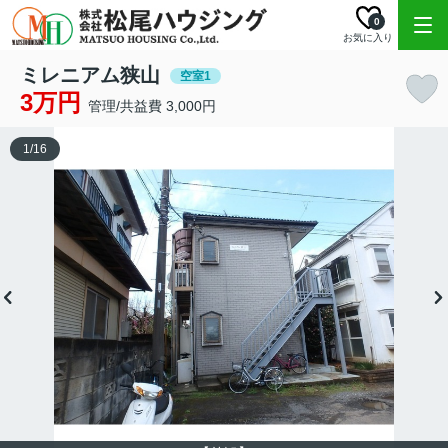
0
お気に入り
ミレニアム狭山
空室1
3万円
管理/共益費 3,000円
1
/
16