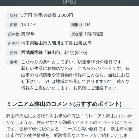
【外観】
3万円 管理/共益費 3,000円
賃料
14.17㎡
1R
面積
間取り
築26年
1階/2階建
築年数
所在階
埼玉県
狭山市
入間川
１丁目12番10号
所在地
西武新宿線
「
狭山市
」駅 徒歩10分
交通
こだわりの条件として多い、駅徒歩10分の物件です。
備考
新しい生活にお勧めなのが、こちらのアパートです。狭
山市の地域情報や賃貸物件情報のことなら、当社にお任
せ下さい。当社は地域に特化しておりますので、確かな
情報をご提供いたします。お気軽にご連絡下さい。
ミレニアム狭山のコメント(おすすめポイント)
狭山市周辺にある物件をお求めの方は「ミレニアム狭山」はいか
がでしょうか。住みやすさが満載でイチオシのアパートはこちら
です。徒歩10分に駅のある、ニーズの高い物件です。狭山市や狭
山市付近の物件情報を、経験豊富なスタッフがご紹介いたしま