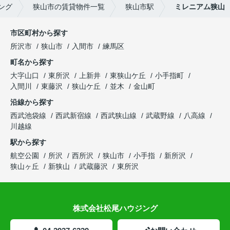
ング
狭山市の賃貸物件一覧
狭山市駅
ミレニアム狭山
市区町村から探す
所沢市
狭山市
入間市
練馬区
町名から探す
大字山口
東所沢
上新井
東狭山ケ丘
小手指町
入間川
東藤沢
狭山ケ丘
並木
金山町
沿線から探す
西武池袋線
西武新宿線
西武狭山線
武蔵野線
八高線
川越線
駅から探す
航空公園
所沢
西所沢
狭山市
小手指
新所沢
狭山ヶ丘
新狭山
武蔵藤沢
東所沢
株式会社松尾ハウジング