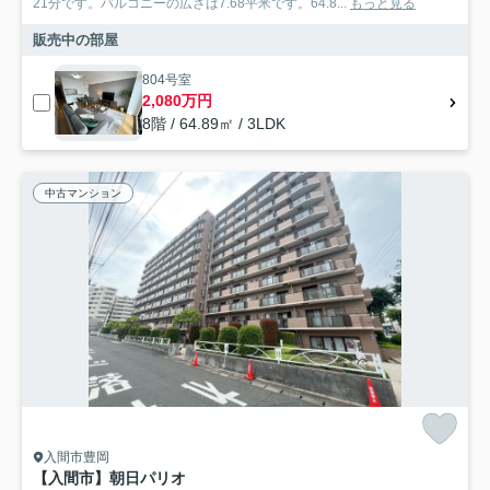
21分です。バルコニーの広さは7.68平米です。64.8...
もっと見る
販売中の部屋
804号室
2,080万円
8階 / 64.89㎡ / 3LDK
中古マンション
入間市豊岡
【入間市】朝日パリオ