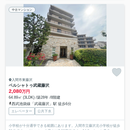
中古マンション
入間市東藤沢
ベルシャトゥ武蔵藤沢
2,080
万円
64.89㎡ (3LDK) /築28年 /8階建
西武池袋線「武蔵藤沢」駅 徒歩6分
エレベーター
公共下水
小学校が十分通学できる範囲にあります。入間市立藤沢北小学校が徒歩