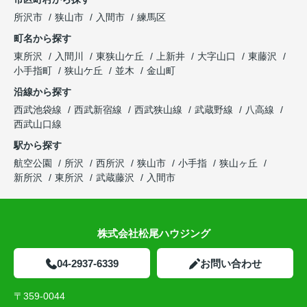
所沢市
狭山市
入間市
練馬区
町名から探す
東所沢
入間川
東狭山ケ丘
上新井
大字山口
東藤沢
小手指町
狭山ケ丘
並木
金山町
沿線から探す
西武池袋線
西武新宿線
西武狭山線
武蔵野線
八高線
西武山口線
駅から探す
航空公園
所沢
西所沢
狭山市
小手指
狭山ヶ丘
新所沢
東所沢
武蔵藤沢
入間市
株式会社松尾ハウジング
04-2937-6339
お問い合わせ
〒359-0044