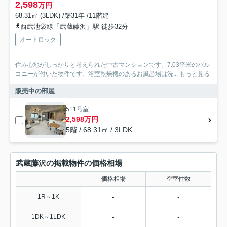
2,598
万円
68.31㎡ (3LDK) /築31年 /11階建
西武池袋線「武蔵藤沢」駅 徒歩32分
オートロック
住み心地がしっかりと考えられた中古マンションです。7.03平米のバル
コニーが付いた物件です。浴室乾燥機のあるお風呂場は洗...
もっと見る
販売中の部屋
511号室
2,598万円
5階 / 68.31㎡ / 3LDK
武蔵藤沢の掲載物件の価格相場
価格相場
空室件数
-
-
1R～1K
-
-
1DK～1LDK