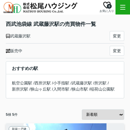
0
お気に入り
西武池袋線 武蔵藤沢駅の売買物件一覧
武蔵藤沢駅
変更
販売中
変更
おすすめの駅
航空公園駅
/
西所沢駅
/
小手指駅
/
武蔵藤沢駅
/
所沢駅
/
新所沢駅
/
狭山ヶ丘駅
/
入間市駅
/
狭山市駅
/
稲荷山公園駅
5
棟
5
件
新築一戸建