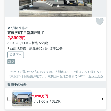
入間市東藤沢
東藤沢5丁目新築戸建て
2,890
万円
81.00㎡ (3LDK) /新築 /2階建
西武池袋線「武蔵藤沢」駅 徒歩10分
公共下水
新築
こだわりで選びたい方におすすめ。入間市エリアで住まいをお探しなら
「東藤沢5丁目新築戸建て」。東狭山ヶ丘北公園まで342m...
もっと見る
販売中の物件
2,890万円
- / 81.00㎡ / 3LDK