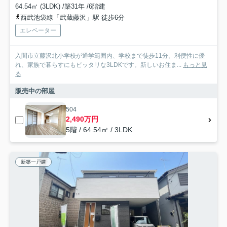
64.54㎡ (3LDK) /築31年 /6階建
西武池袋線「武蔵藤沢」駅 徒歩6分
エレベーター
入間市立藤沢北小学校が通学範囲内、学校まで徒歩11分。利便性に優
れ、家族で暮らすにもピッタリな3LDKです。新しいお住ま...
もっと見
る
販売中の部屋
504
2,490万円
5階 / 64.54㎡ / 3LDK
新築一戸建