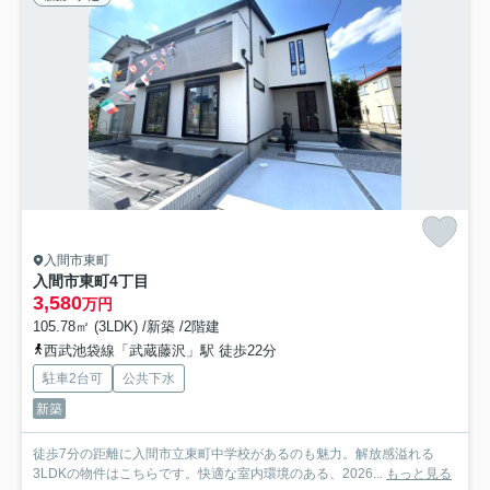
入間市東町
入間市東町4丁目
3,580
万円
105.78㎡ (3LDK) /新築 /2階建
西武池袋線「武蔵藤沢」駅 徒歩22分
駐車2台可
公共下水
新築
徒歩7分の距離に入間市立東町中学校があるのも魅力。解放感溢れる
3LDKの物件はこちらです。快適な室内環境のある、2026...
もっと見る