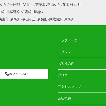
山ケ丘
小手指町
入間川
東藤沢
狭山ケ丘
並木
金山町
山線
武蔵野線
八高線
川越線
狭山市
新所沢
狭山ヶ丘
新狭山
武蔵藤沢
東所沢
トップページ
スタッフ
お客様の声
04-2937-6339
ブログ
アクセスマップ
会社概要