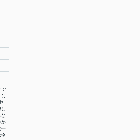
ンで
くな
物
越し
みな
いか
物件
の物