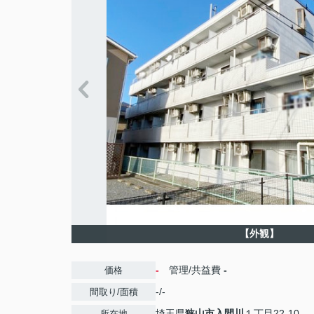
【外観】
-
管理/共益費
-
価格
-/-
間取り/面積
埼玉県
狭山市
入間川
１丁目22-10
所在地