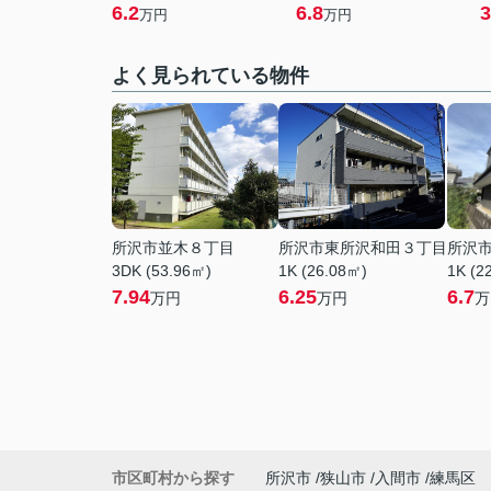
6.2
6.8
3
万円
万円
よく見られている物件
所沢市並木８丁目
所沢市東所沢和田３丁目
所沢
3DK (53.96㎡)
1K (26.08㎡)
1K (2
7.94
6.25
6.7
万円
万円
万
市区町村から探す
所沢市
狭山市
入間市
練馬区