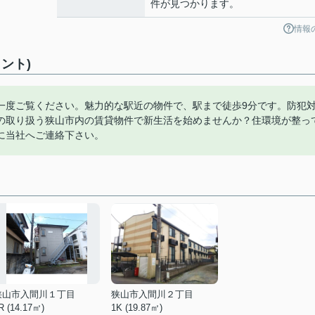
件が見つかります。
情報
ント)
一度ご覧ください。魅力的な駅近の物件で、駅まで徒歩9分です。防犯
の取り扱う狭山市内の賃貸物件で新生活を始めませんか？住環境が整っ
に当社へご連絡下さい。
狭山市入間川１丁目
狭山市入間川２丁目
R (14.17㎡)
1K (19.87㎡)