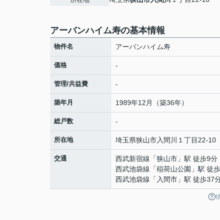
アーバンハイム寿の基本情報
物件名
アーバンハイム寿
価格
-
管理/共益費
-
築年月
1989年12月（築36年）
総戸数
-
所在地
埼玉県
狭山市
入間川
１丁目22-10
交通
西武新宿線
「
狭山市
」駅 徒歩9分
西武池袋線
「
稲荷山公園
」駅 徒歩
西武池袋線
「
入間市
」駅 徒歩37