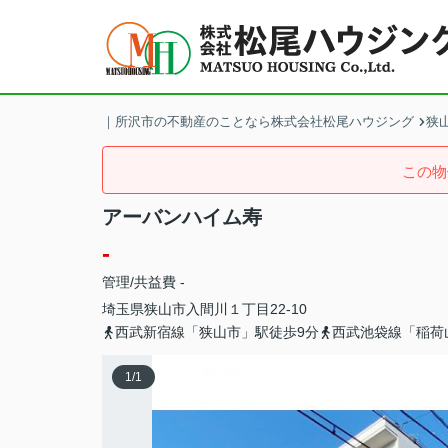
｜所沢市の不動産のことなら株式会社松尾ハウジング
狭
この物
アーバンハイム寿
-
管理/共益費 -
埼玉県
狭山市
入間川
１丁目22-10
西武新宿線「狭山市」駅徒歩9分
西武池袋線「稲荷
1
/
1