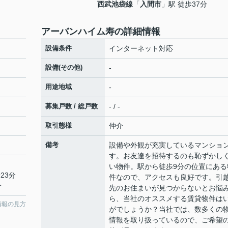
西武池袋線
「
入間市
」駅 徒歩37分
アーバンハイム寿の詳細情報
設備条件
インターネット対応
設備(その他)
-
用途地域
-
募集戸数 / 総戸数
- / -
取引態様
仲介
備考
設備や外観が充実しているマンショ
す。お友達を招待するのも恥ずかし
い物件。駅から徒歩9分の位置にある
23分
件なので、アクセスも良好です。引
分
先のお住まいが見つからないとお悩
ら、当社のオススメする賃貸物件は
情報の見方
がでしょうか？当社では、数多くの
情報を取り扱っているので、ご希望