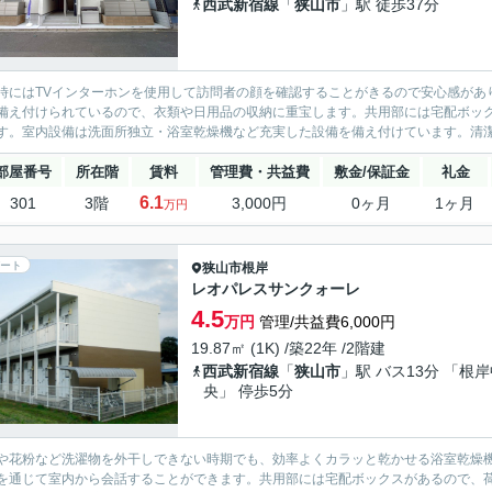
西武新宿線
「
狭山市
」駅 徒歩37分
時にはTVインターホンを使用して訪問者の顔を確認することがきるので安心感があ
備え付けられているので、衣類や日用品の収納に重宝します。共用部には宅配ボッ
す。室内設備は洗面所独立・浴室乾燥機など充実した設備を備え付けています。清潔
部屋番号
所在階
賃料
管理費・共益費
敷金/保証金
礼金
6.1
301
3階
3,000円
0ヶ月
1ヶ月
万円
ート
狭山市
根岸
レオパレスサンクォーレ
4.5
万円
管理/共益費6,000円
19.87㎡ (1K) /築22年 /2階建
西武新宿線
「
狭山市
」駅 バス13分 「根
央」 停歩5分
や花粉など洗濯物を外干しできない時期でも、効率よくカラッと乾かせる浴室乾燥
を通じて室内から会話することができます。共用部には宅配ボックスがあるので、