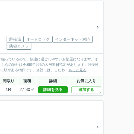
駐輪場
オートロック
インターネット対応
防犯カメラ
が揃っているので、快適に過ごしやすいお部屋になります。オ
ちらの物件は令和8年9月の入居期日指定があります。利便性
に駅がある物件です。当社には、こだわ...
もっと見る
間取り
面積
詳細
お気に入り
1R
27.80㎡
詳細を見る
追加する