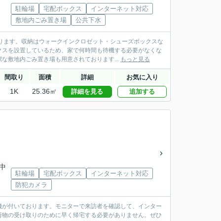
駐輪場
宅配ボックス
インターネット対応
敷地内ごみ置き場
公共下水
ります。収納はウォークインクロゼット・シューズボックスな
クスを設置しているため、家で何時間も待機する必要がなくな
な敷地内ごみ置き場も用意されております...
もっと見る
間取り
面積
詳細
お気に入り
1K
25.36㎡
詳細を見る
追加する
岸中
駐輪場
宅配ボックス
インターネット対応
防犯カメラ
機が付いております。モニターで来訪者を確認して、インター
荷物の受け取りのために早く帰宅する必要がありません。ぜひ