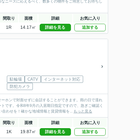
様なニーズに応えるべく、数多くの物件をご用意してお待ちし
間取り
面積
詳細
お気に入り
1R
14.17㎡
詳細を見る
追加する
駐輪場
CATV
インターネット対応
防犯カメラ
ターホンで対面せずに会話することができます。雨の日で濡れ
トです。令和8年9月の入居期日指定ですので、急ぎご確認く
合わせを！確かな地域情報と賃貸情報を...
もっと見る
間取り
面積
詳細
お気に入り
1K
19.87㎡
詳細を見る
追加する