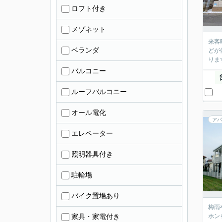
ロフト付き
メゾネット
来客
ベランダ
どが
りま
バルコニー
ルーフバルコニー
オール電化
アパ
エレベーター
照明器具付き
駐輪場
バイク置場あり
梅雨
家具・家電付き
ホン