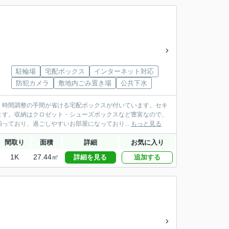
駐輪場
宅配ボックス
インターネット対応
防犯カメラ
敷地内ごみ置き場
公共下水
、時間調整の手間が省ける宅配ボックスが付いています。セキ
ます。収納はクロゼット・シューズボックスなど豊富なので、
っており、過ごしやすいお部屋になっており...
もっと見る
間取り
面積
詳細
お気に入り
1K
27.44㎡
詳細を見る
追加する