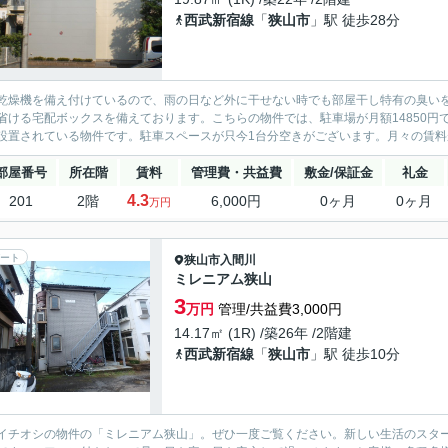
西武新宿線
「
狭山市
」駅 徒歩28分
乾燥機を備え付けているので、雨の日など外に干せない時でも部屋干し特有の臭い
省ける宅配ボックスを備えております。こちらの物件では、駐車場が月額14850
設置されている物件です。駐車スペースが只今1台分空きがございます。月々の賃料が
部屋番号
所在階
賃料
管理費・共益費
敷金/保証金
礼金
4.3
201
2階
6,000円
0ヶ月
0ヶ月
万円
ート
狭山市
入間川
ミレニアム狭山
3
万円
管理/共益費3,000円
14.17㎡ (1R) /築26年 /2階建
西武新宿線
「
狭山市
」駅 徒歩10分
イチオシの物件の「ミレニアム狭山」。ぜひ一度ご覧ください。新しい生活のスタ