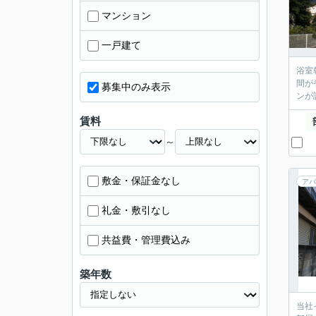
マンション
一戸建て
浴室
間が
募集中のみ表示
ンが
賃料
～
敷金・保証金なし
アパ
礼金・敷引なし
共益費・管理費込み
築年数
当社