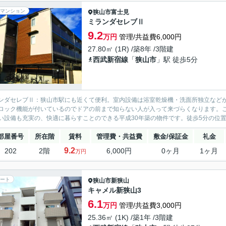
マンション
狭山市
富士見
ミランダセレブⅡ
9.2
万円
管理/共益費6,000円
27.80㎡ (1R) /築8年 /3階建
西武新宿線
「
狭山市
」駅 徒歩5分
ンダセレブⅡ：狭山市駅にも近くて便利。室内設備は浴室乾燥機・洗面所独立など
ロック機能が付いているのでドアの前まで知らない人が入って来づらくなります。こ
い設備も充実の、快適に暮らすことのできる平成30年築の物件です。徒歩5分の位置
部屋番号
所在階
賃料
管理費・共益費
敷金/保証金
礼金
9.2
202
2階
6,000円
0ヶ月
1ヶ月
万円
ート
狭山市
新狭山
キャメル新狭山3
6.1
万円
管理/共益費3,000円
25.36㎡ (1K) /築1年 /3階建