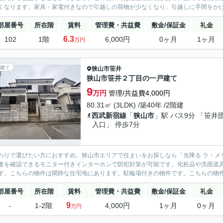
くなります。家具・家電付きなので引越しの荷物が少なくなり、引越しに手間をかけ
部屋番号
所在階
賃料
管理費・共益費
敷金/保証金
礼金
6.3
102
1階
6,000円
0ヶ月
1ヶ月
万円
建て
狭山市
笹井
狭山市笹井２丁目の一戸建て
9
万円
管理/共益費4,000円
80.31㎡ (3LDK) /築40年 /2階建
西武新宿線
「
狭山市
」駅 バス9分 「笹井
入口」 停歩7分
わりで選びたい方におすすめ。狭山市エリアで住まいをお探しなら「光降る ラ・メ
者を確認できるモニター付きインターホンで防犯対策が可能です。化粧品や洗面道
す。こちらの物件は閑静な住宅地にあります。駐輪場付きの物件です。こちらの物件の
部屋番号
所在階
賃料
管理費・共益費
敷金/保証金
礼金
9
-
1-2階
4,000円
1ヶ月
0ヶ月
万円