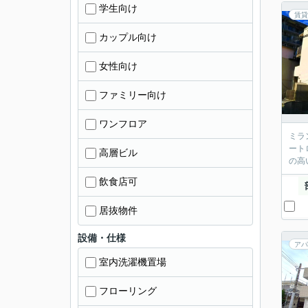
学生向け
賃貸
カップル向け
女性向け
ファミリー向け
ワンフロア
ミラ
ート
高層ビル
の高
飲食店可
居抜物件
設備・仕様
アパ
室内洗濯機置場
フローリング