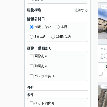
アパ
建物構造
追加する
情報公開日
指定しない
本日
3日以内
1週間以内
画像・動画あり
エテ
ュリ
画像あり
広々
動画あり
パノラマあり
条件
アパ
条件
ペット飼育可