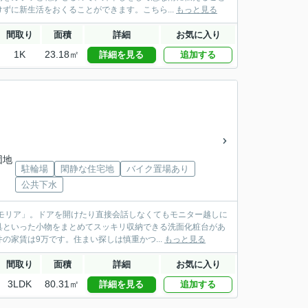
ずに新生活をおくることができます。こちら...
もっと見る
間取り
面積
詳細
お気に入り
1K
23.18㎡
詳細を見る
追加する
団地
駐輪場
閑静な住宅地
バイク置場あり
公共下水
モリア」。ドアを開けたり直接会話しなくてもモニター越しに
具といった小物をまとめてスッキリ収納できる洗面化粧台があ
家賃は9万です。住まい探しは慎重かつ...
もっと見る
間取り
面積
詳細
お気に入り
3LDK
80.31㎡
詳細を見る
追加する