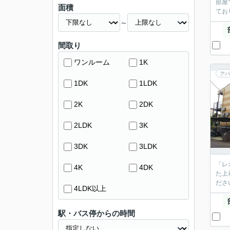
部屋
面積
てお
～
間取り
ワンルーム
1K
アパ
1DK
1LDK
2K
2DK
2LDK
3K
3DK
3LDK
「レ
4K
4DK
た上
ださ
4LDK以上
駅・バス停からの時間