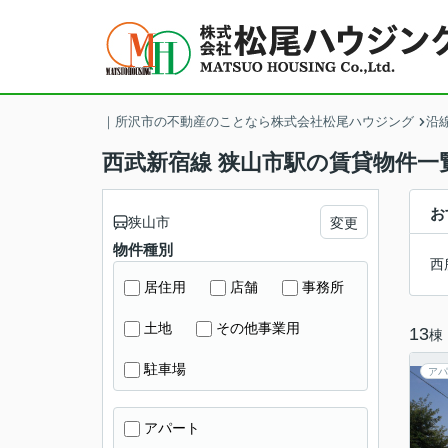
｜所沢市の不動産のことなら株式会社松尾ハウジング
沿
西武新宿線 狭山市駅の賃貸物件一
お
狭山市
変更
物件種別
西
居住用
店舗
事務所
土地
その他事業用
13
棟
駐車場
アパ
アパート