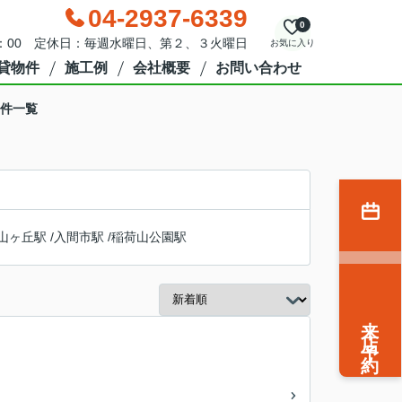
04-2937-6339
0
9：00 定休日：毎週水曜日、第２、３火曜日
お気に入り
貸物件
施工例
会社概要
お問い合わせ
物件一覧
山ヶ丘駅
/
入間市駅
/
稲荷山公園駅
来店予約