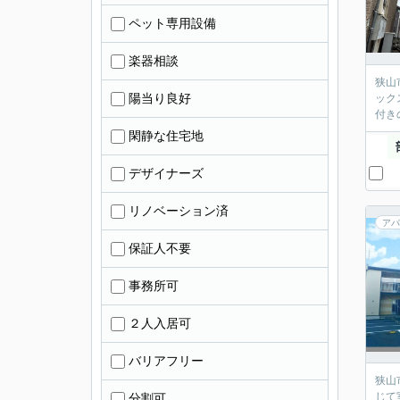
ペット専用設備
楽器相談
狭山
陽当り良好
ック
付き
閑静な住宅地
デザイナーズ
リノベーション済
アパ
保証人不要
事務所可
２人入居可
バリアフリー
狭山
じて
分割可