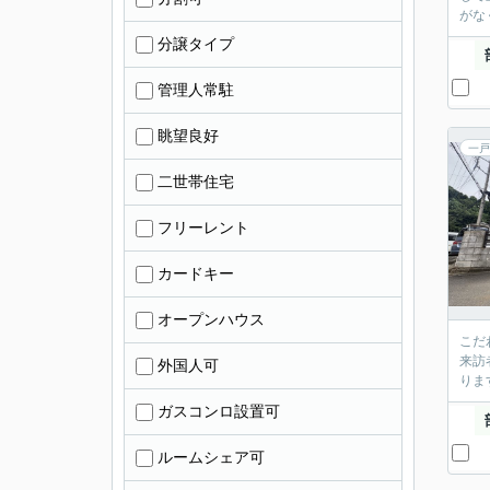
がな
分譲タイプ
管理人常駐
眺望良好
一戸
二世帯住宅
フリーレント
カードキー
オープンハウス
こだ
来訪
外国人可
りま
ガスコンロ設置可
ルームシェア可