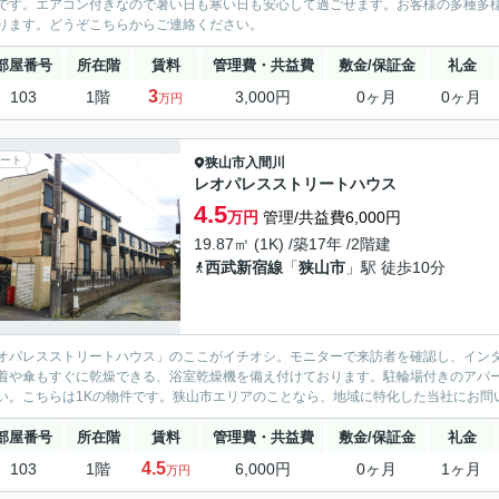
です。エアコン付きなので暑い日も寒い日も安心して過ごせます。お客様の多種多
ります。どうぞこちらからご連絡ください。
部屋番号
所在階
賃料
管理費・共益費
敷金/保証金
礼金
3
103
1階
3,000円
0ヶ月
0ヶ月
万円
ート
狭山市
入間川
レオパレスストリートハウス
4.5
万円
管理/共益費6,000円
19.87㎡ (1K) /築17年 /2階建
西武新宿線
「
狭山市
」駅 徒歩10分
オパレスストリートハウス」のここがイチオシ。モニターで来訪者を確認し、イン
着や傘もすぐに乾燥できる、浴室乾燥機を備え付けております。駐輪場付きのアパー
い。こちらは1Kの物件です。狭山市エリアのことなら、地域に特化した当社にお問い
部屋番号
所在階
賃料
管理費・共益費
敷金/保証金
礼金
4.5
103
1階
6,000円
0ヶ月
1ヶ月
万円