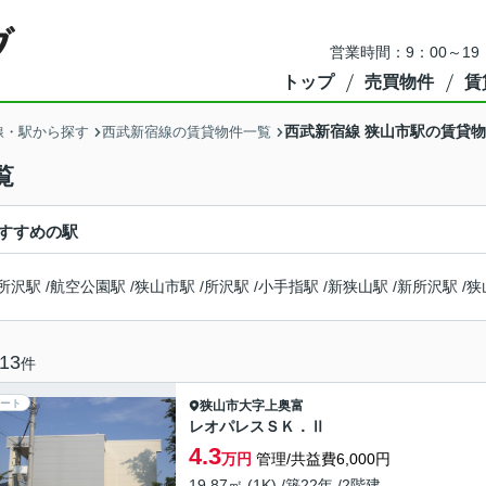
営業時間：9：00～1
トップ
売買物件
賃
西武新宿線 狭山市駅の賃貸
線・駅から探す
西武新宿線の賃貸物件一覧
覧
すすめの駅
所沢駅
/
航空公園駅
/
狭山市駅
/
所沢駅
/
小手指駅
/
新狭山駅
/
新所沢駅
/
狭
13
件
ート
狭山市
大字上奥富
レオパレスＳＫ．Ⅱ
4.3
万円
管理/共益費6,000円
19.87㎡ (1K) /築22年 /2階建