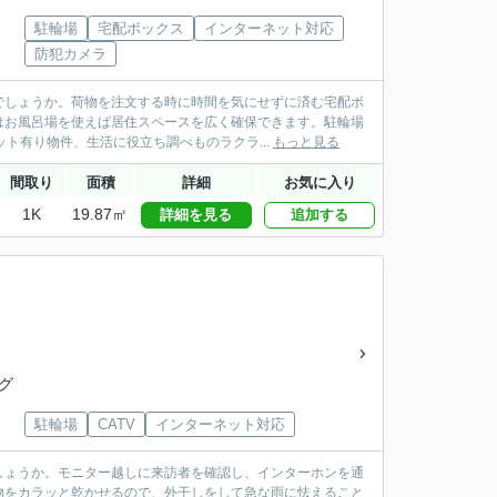
駐輪場
宅配ボックス
インターネット対応
防犯カメラ
でしょうか。荷物を注文する時に時間を気にせずに済む宅配ボ
はお風呂場を使えば居住スペースを広く確保できます。駐輪場
ト有り物件、生活に役立ち調べものラクラ...
もっと見る
間取り
面積
詳細
お気に入り
1K
19.87㎡
詳細を見る
追加する
山グ
駐輪場
CATV
インターネット対応
しょうか。モニター越しに来訪者を確認し、インターホンを通
物をカラッと乾かせるので、外干しをして急な雨に怯えること