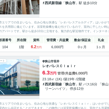
西武新宿線
「
狭山市
」駅 徒歩10分
市エリアでの住まいなら、住み心地も快適な「レオパレスアルカディア」はいかが
スを共用部に備えています。浴室乾燥機を備え付けているので、室内に干したい時
のアパートです。駅から徒歩10分に立地する、魅力的な駅近物件です。インターネッ
部屋番号
所在階
賃料
管理費・共益費
敷金/保証金
礼金
6.2
104
1階
6,000円
0ヶ月
1ヶ月
万円
ート
狭山市
笹井
レオパレスＣｌａｉｒ
6.3
万円
管理/共益費6,000円
23.18㎡ (1K) /築19年 /2階建
西武新宿線
「
狭山市
」駅 バス16分 「狭
リーンハイツ」 停歩12分
市エリアでの住まいなら、住み心地も快適な「レオパレスＣｌａｉｒ」はいかがで
室内から会話することができます。この物件には浴室乾燥機があり、室内でも洗濯