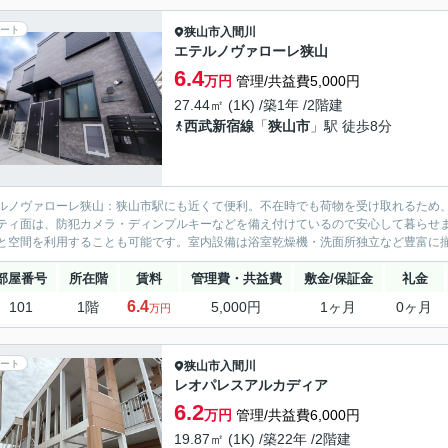
ート
狭山市
入間川
エテルノヴァローレ狭山
6.4
万円
管理/共益費5,000円
27.44㎡ (1K) /築1年 /2階建
西武新宿線
「
狭山市
」駅 徒歩8分
ルノヴァローレ狭山：狭山市駅にも近くて便利。不在時でも荷物を受け取れるため
ティ面は、防犯カメラ・ディンプルキーなどを備え付けているので安心して暮らせ
と空間を利用することも可能です。室内設備は浴室乾燥機・洗面所独立など豊富に揃
部屋番号
所在階
賃料
管理費・共益費
敷金/保証金
礼金
6.4
101
1階
5,000円
1ヶ月
0ヶ月
万円
ート
狭山市
入間川
レオパレスアルカディア
6.2
万円
管理/共益費6,000円
19.87㎡ (1K) /築22年 /2階建