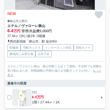
NEW
狭山市入間川
エテルノヴァローレ狭山
6.4
万円
管理/共益費5,000円
27.44㎡ (1K) /築1年 /2階建
西武新宿線「狭山市」駅 徒歩8分
駐輪場
宅配ボックス
インターネット対応
防犯カメラ
敷地内ごみ置き場
公共下水
エテルノヴァローレ狭山：狭山市駅にも近くて便利。不在時でも荷物を
受け取れるため、時間調整の手間が省ける宅配ボックスが付い...
もっと
見る
募集中の部屋
101
6.4万円
1階 / 27.44㎡ / 1K