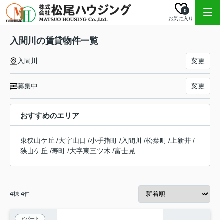
0
お気に入り
入間川の賃貸物件一覧
入間川
変更
募集中
変更
おすすめのエリア
東狭山ケ丘
/
大字山口
/
小手指町
/
入間川
/
松葉町
/
上新井
/
狭山ケ丘
/
寿町
/
大字東三ツ木
/
富士見
4
棟
4
件
アパート