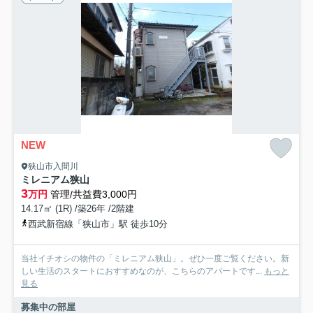
NEW
狭山市入間川
ミレニアム狭山
3
万円
管理/共益費3,000円
14.17㎡ (1R) /築26年 /2階建
西武新宿線「狭山市」駅 徒歩10分
当社イチオシの物件の「ミレニアム狭山」。ぜひ一度ご覧ください。新
しい生活のスタートにおすすめなのが、こちらのアパートです...
もっと
見る
募集中の部屋