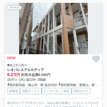
アパート
NEW
狭山市入間川
レオパレスアルカディア
6.2
万円
管理/共益費6,000円
19.87㎡ (1K) /築22年 /2階建
西武新宿線「狭山市」駅 徒歩10分
西武新宿線「新狭山」駅 徒歩33分
駐輪場
宅配ボックス
インターネット対応
防犯カメラ
狭山市エリアでの住まいなら、住み心地も快適な「レオパレスアルカデ