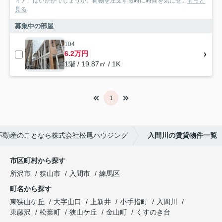
ィア」はいかがでしょうか。荷物を注文する時に時間を気にせ...
もっと
見る
募集中の部屋
104
6.2万円
1階 / 19.87㎡ / 1K
1
不動産のことなら株式会社松尾ハウジング
入間川の賃貸物件一覧
市区町村から探す
所沢市
狭山市
入間市
練馬区
町名から探す
東狭山ケ丘
大字山口
上新井
小手指町
入間川
東藤沢
松葉町
狭山ケ丘
金山町
くすのき台