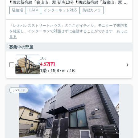
西武新宿線「狭山市」駅 徒歩10分
西武新宿線「新狭山」駅 徒歩32分
駐輪場
CATV
インターネット対応
防犯カメラ
「レオパレスストリートハウス」のここがイチオシ。モニターで来訪者
を確認し、インターホンで対面せずに会話することができます...
もっと
見る
募集中の部屋
103
4.5万円
1階 / 19.87㎡ / 1K
アパート