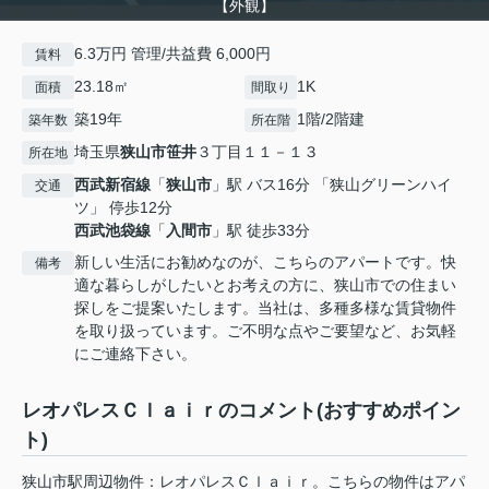
【外観】
6.3万円 管理/共益費 6,000円
賃料
23.18㎡
1K
面積
間取り
築19年
1階/2階建
築年数
所在階
埼玉県
狭山市
笹井
３丁目１１－１３
所在地
西武新宿線
「
狭山市
」駅 バス16分 「狭山グリーンハイ
交通
ツ」 停歩12分
西武池袋線
「
入間市
」駅 徒歩33分
新しい生活にお勧めなのが、こちらのアパートです。快
備考
適な暮らしがしたいとお考えの方に、狭山市での住まい
探しをご提案いたします。当社は、多種多様な賃貸物件
を取り扱っています。ご不明な点やご要望など、お気軽
にご連絡下さい。
レオパレスＣｌａｉｒのコメント(おすすめポイン
ト)
狭山市駅周辺物件：レオパレスＣｌａｉｒ。こちらの物件はアパ