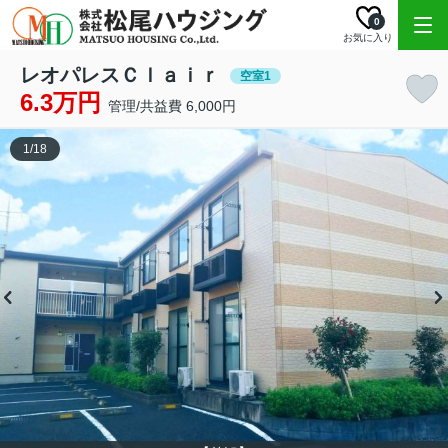
0
お気に入り
レオパレスＣｌａｉｒ
空室1
6.3万円
管理/共益費 6,000円
1
/
18