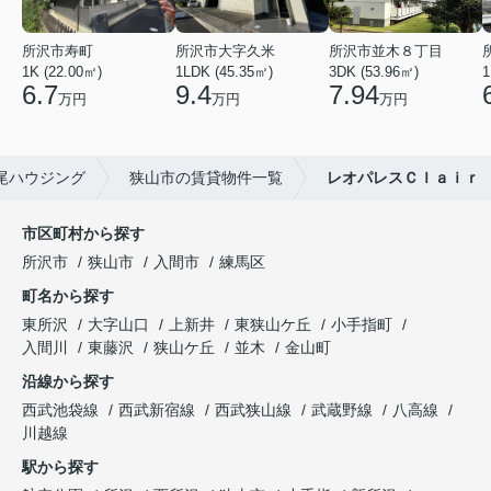
所沢市寿町
所沢市大字久米
所沢市並木８丁目
1K (22.00㎡)
1LDK (45.35㎡)
3DK (53.96㎡)
1
6.7
9.4
7.94
万円
万円
万円
尾ハウジング
狭山市の賃貸物件一覧
レオパレスＣｌａｉｒ
市区町村から探す
所沢市
狭山市
入間市
練馬区
町名から探す
東所沢
大字山口
上新井
東狭山ケ丘
小手指町
入間川
東藤沢
狭山ケ丘
並木
金山町
沿線から探す
西武池袋線
西武新宿線
西武狭山線
武蔵野線
八高線
川越線
駅から探す