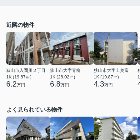
近隣の物件
狭山市入間川２丁目
狭山市大字青柳
狭山市大字上奥富
1K (19.87㎡)
1K (28.02㎡)
1K (19.87㎡)
1
6.2
6.8
4.3
万円
万円
万円
よく見られている物件