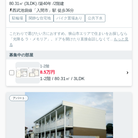
80.31㎡ (3LDK) /築40年 /2階建
西武池袋線「入間市」駅 徒歩36分
駐輪場
閑静な住宅地
バイク置場あり
公共下水
こだわりで選びたい方におすすめ。狭山市エリアで住まいをお探しなら
「光降る ラ・メモリア」。ドアを開けたり直接会話しなくて...
もっと見
る
募集中の部屋
1-2階
8.5万円
1-2階 / 80.31㎡ / 3LDK
アパート