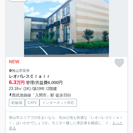
NEW
狭山市笹井
レオパレスＣｌａｉｒ
6.3
万円
管理/共益費6,000円
23.18㎡ (1K) /築19年 /2階建
西武池袋線「入間市」駅 徒歩33分
駐輪場
CATV
インターネット対応
狭山市エリアでの住まいなら、住み心地も快適な「レオパレスＣｌａｉ
ｒ」はいかがでしょうか。モニター越しに来訪者を確認し、イ...
もっと
見る