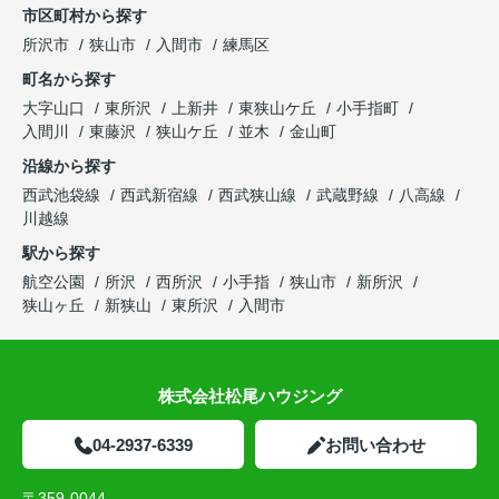
市区町村から探す
所沢市
狭山市
入間市
練馬区
町名から探す
大字山口
東所沢
上新井
東狭山ケ丘
小手指町
入間川
東藤沢
狭山ケ丘
並木
金山町
沿線から探す
西武池袋線
西武新宿線
西武狭山線
武蔵野線
八高線
川越線
駅から探す
航空公園
所沢
西所沢
小手指
狭山市
新所沢
狭山ヶ丘
新狭山
東所沢
入間市
株式会社松尾ハウジング
04-2937-6339
お問い合わせ
〒359-0044