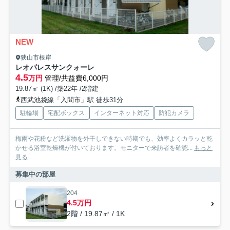
NEW
狭山市根岸
レオパレスサンクォーレ
4.5
万円
管理/共益費6,000円
19.87㎡ (1K) /築22年 /2階建
西武池袋線「入間市」駅 徒歩31分
駐輪場
宅配ボックス
インターネット対応
防犯カメラ
梅雨や花粉など洗濯物を外干しできない時期でも、効率よくカラッと乾
かせる浴室乾燥機が付いております。モニターで来訪者を確認...
もっと
見る
募集中の部屋
204
4.5万円
2階 / 19.87㎡ / 1K