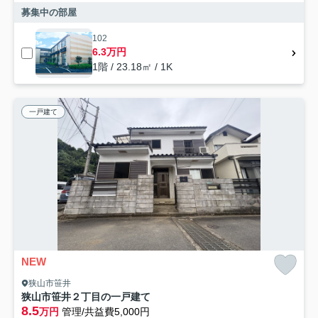
募集中の部屋
102
6.3万円
1階 / 23.18㎡ / 1K
一戸建て
NEW
狭山市笹井
狭山市笹井２丁目の一戸建て
8.5
万円
管理/共益費5,000円