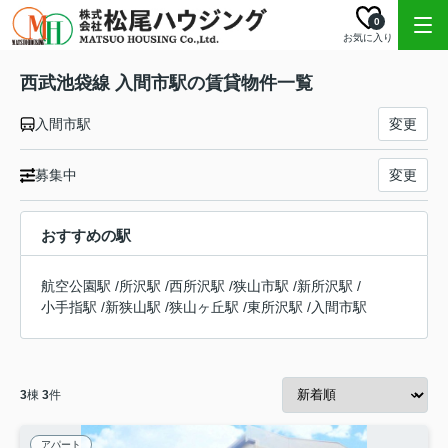
0
お気に入り
西武池袋線 入間市駅の賃貸物件一覧
入間市駅
変更
募集中
変更
おすすめの駅
航空公園駅
/
所沢駅
/
西所沢駅
/
狭山市駅
/
新所沢駅
/
小手指駅
/
新狭山駅
/
狭山ヶ丘駅
/
東所沢駅
/
入間市駅
3
棟
3
件
アパート