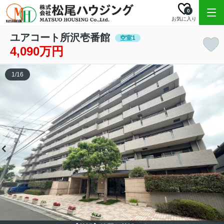
0
お気に入り
ユアコート所沢壱番館
空室1
4,090万円
1
/
16