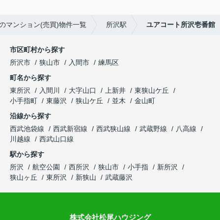
のマンション(売買)物件一覧
所沢駅
ユアコート所沢壱番館
市区町村から探す
所沢市
狭山市
入間市
練馬区
町名から探す
東所沢
入間川
大字山口
上新井
東狭山ケ丘
小手指町
東藤沢
狭山ケ丘
並木
金山町
沿線から探す
西武池袋線
西武新宿線
西武狭山線
武蔵野線
八高線
川越線
西武山口線
駅から探す
所沢
航空公園
西所沢
狭山市
小手指
新所沢
狭山ヶ丘
東所沢
新狭山
武蔵藤沢
株式会社松尾ハウジング