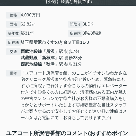
【外観】綺麗な外観です♪
4,090万円
価格
62.82㎡
3LDK
面積
間取り
築31年
3階/8階建
築年数
所在階
埼玉県
所沢市
くすのき台
３丁目11-3
所在地
西武池袋線
「
所沢
」駅 徒歩7分
交通
武蔵野線
「
新秋津
」駅 徒歩28分
西武池袋線
「
秋津
」駅 徒歩31分
「ユアコート所沢壱番館」のここがイチオシ◎わかさ在
備考
宅クリニック所沢まで徒歩4分と近いため、緊急時にも
すぐに病院まで行けます◎こちらの物件はエレベーター
付きです◎多くの方に好評な、清潔感のある室内が魅力
の中古マンションです◎当社がお客様の不動産購入をし
っかりとサポートいたします◎経験豊富な当社スタッフ
がご案内するので安心してお任せください◎ご連絡はメ
ール又はお電話にて、お待ちしております(^_^)
ユアコート所沢壱番館のコメント(おすすめポイン