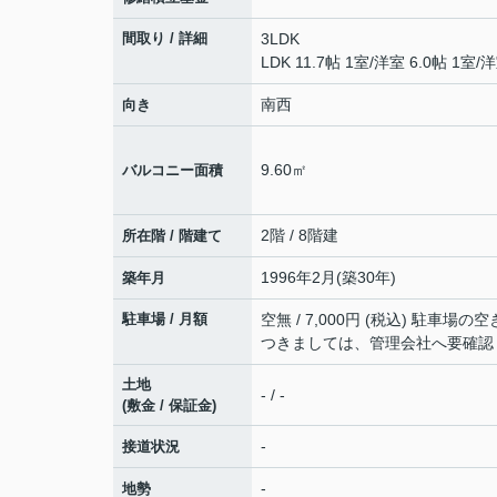
間取り / 詳細
3LDK
LDK 11.7帖 1室
/
洋室 6.0帖 1室
/
洋
南西
向き
9.60㎡
バルコニー面積
2階 / 8階建
所在階 / 階建て
1996年2月(築30年)
築年月
駐車場 / 月額
空無 / 7,000円 (税込) 駐車場の
つきましては、管理会社へ要確認
土地
- / -
(敷金 / 保証金)
-
接道状況
-
地勢