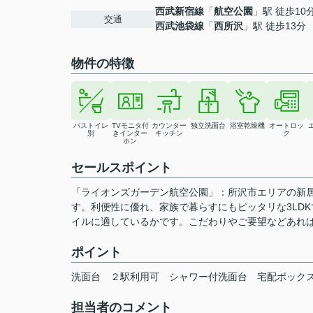
西武新宿線
「
航空公園
」駅 徒歩10
交通
西武池袋線
「
西所沢
」駅 徒歩13分
物件の特徴
バストイレ
TVモニタ付
カウンター
独立洗面台
浴室乾燥機
オートロッ
別
きインター
キッチン
ク
ホン
セールスポイント
「ライオンズガーデン航空公園」：所沢市エリアの新居
す。利便性に優れ、家族で暮らすにもピッタリな3LD
イルに適しているかです。こだわりやご要望などあれば、
ポイント
洗面台
２駅利用可
シャワー付洗面台
宅配ボック
担当者のコメント