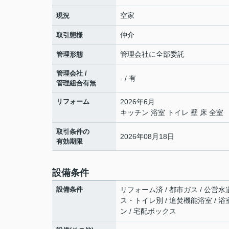
空家
現況
仲介
取引態様
管理会社に全部委託
管理形態
管理会社 /
- / 有
管理組合有無
リフォーム
2026年6月
キッチン 浴室 トイレ 壁 床 全室
取引条件の
2026年08月18日
有効期限
設備条件
設備条件
リフォーム済 / 都市ガス / 公営水
ス・トイレ別 / 追焚機能浴室 / 浴
ン / 宅配ボックス