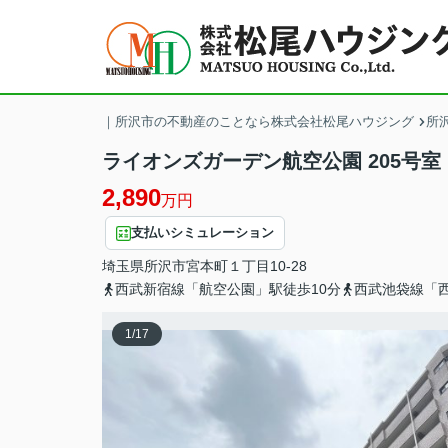
｜所沢市の不動産のことなら株式会社松尾ハウジング
所
ライオンズガーデン航空公園 205号室
2,890
万円
支払いシミュレーション
埼玉県
所沢市
宮本町
１丁目10-28
西武新宿線「航空公園」駅徒歩10分
西武池袋線「西
1
/
17