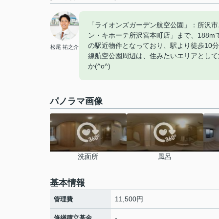
「ライオンズガーデン航空公園」：所沢市
ン・キホーテ所沢宮本町店」まで、188
の駅近物件となっており、駅より徒歩10
松尾 祐之介
線航空公園周辺は、住みたいエリアとして
か(^o^)
パノラマ画像
洗面所
風呂
基本情報
11,500円
管理費
-
修繕積立基金