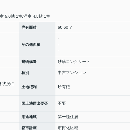
室 5.0帖 1室
/
洋室 4.5帖 1室
60.60㎡
専有面積
-
-
その他面積
-
鉄筋コンクリート
建物構造
中古マンション
種別
空き状況に
所有権
土地権利
不要
国土法届出要否
第一種住居
用途地域
市街化区域
都市計画