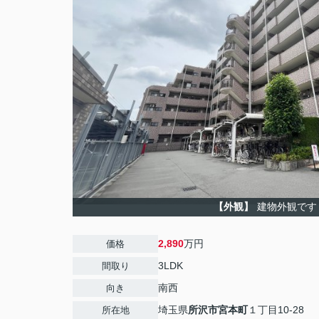
【外観】
建物外観です
2,890
万円
価格
3LDK
間取り
南西
向き
埼玉県
所沢市
宮本町
１丁目10-28
所在地