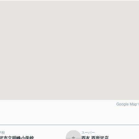
Google Ma
学校
スーパー
沢市立明峰小学校
西友 西所沢店