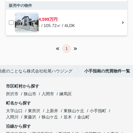
販売中の物件
4,599万円
- / 105.72㎡ / 4LDK
1
動産のことなら株式会社松尾ハウジング
小手指南の売買物件一覧
市区町村から探す
所沢市
狭山市
入間市
練馬区
町名から探す
大字山口
東所沢
上新井
東狭山ケ丘
小手指町
入間川
東藤沢
狭山ケ丘
並木
金山町
沿線から探す