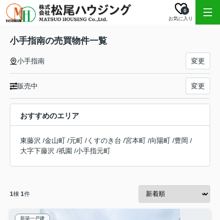
0
お気に入り
小手指南の売買物件一覧
小手指南
変更
販売中
変更
おすすめのエリア
東藤沢
/
金山町
/
元町
/
くすのき台
/
宮本町
/
向陽町
/
豊岡
/
大字下藤沢
/
祇園
/
小手指元町
1
棟
1
件
新築一戸建