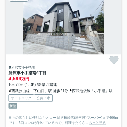
所沢市小手指南
所沢市小手指南6丁目
4,599
万円
105.72㎡ (4LDK) /新築 /2階建
西武狭山線「下山口」駅 徒歩21分
西武池袋線「小手指」駅 徒歩35分
オートロック
公共下水
新築
日々の暮らしに便利なヤオコー 所沢椿峰店(埼玉県)(スーパー)まで466m
です。3口コンロが付いているので、料理をたくさ...
もっと見る