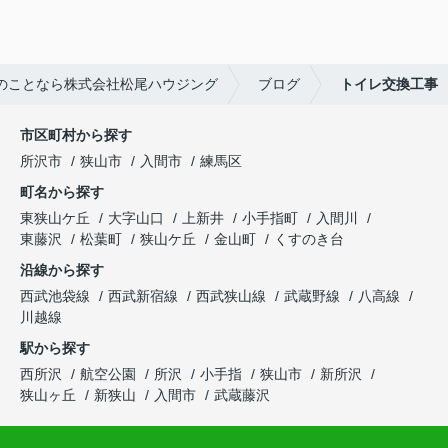
のことなら株式会社松尾ハウジング
ブログ
トイレ交換工事
市区町村から探す
所沢市
狭山市
入間市
練馬区
町名から探す
東狭山ケ丘
大字山口
上新井
小手指町
入間川
東藤沢
松葉町
狭山ケ丘
金山町
くすのき台
沿線から探す
西武池袋線
西武新宿線
西武狭山線
武蔵野線
八高線
川越線
駅から探す
西所沢
航空公園
所沢
小手指
狭山市
新所沢
狭山ヶ丘
新狭山
入間市
武蔵藤沢