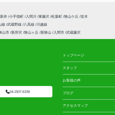
上新井
小手指町
入間川
東藤沢
松葉町
狭山ケ丘
並木
山線
武蔵野線
八高線
川越線
狭山市
新所沢
狭山ヶ丘
新狭山
入間市
武蔵藤沢
トップページ
スタッフ
お客様の声
04-2937-6339
ブログ
アクセスマップ