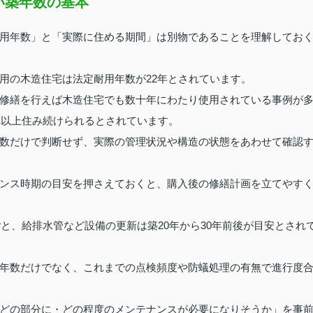
い築年数の基本
用年数」と「実際に住める期間」は別物であることを理解してお
用の木造住宅は法定耐用年数が22年とされています。
修繕を行えば木造住宅でも数十年にわたり使用されている事例が
れ以上住み続けられるとされています。
数だけで判断せず、実際の管理状況や構造の状態をあわせて確認
ンス時期の目安を押さえておくと、購入後の修繕計画を立てやす
ごと、給排水管など設備の更新は築20年から30年前後が目安とされ
年数だけでなく、これまでの点検頻度や防蟻処理の有無で進行度
どの部分に・どの程度のメンテナンスが必要になりそうか」を事