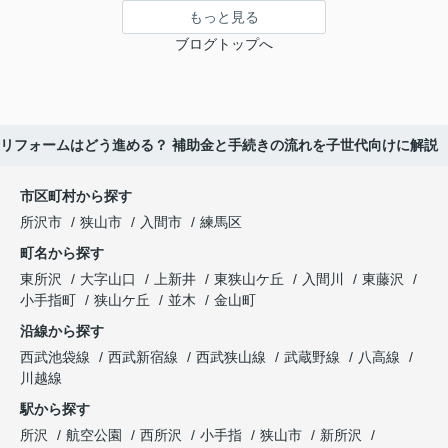
もっと見る
ブログトップへ
リフォームはどう進める？ 補助金と手続きの流れを子世代向けに解説
市区町村から探す
所沢市
狭山市
入間市
練馬区
町名から探す
東所沢
大字山口
上新井
東狭山ケ丘
入間川
東藤沢
小手指町
狭山ケ丘
並木
金山町
沿線から探す
西武池袋線
西武新宿線
西武狭山線
武蔵野線
八高線
川越線
駅から探す
所沢
航空公園
西所沢
小手指
狭山市
新所沢