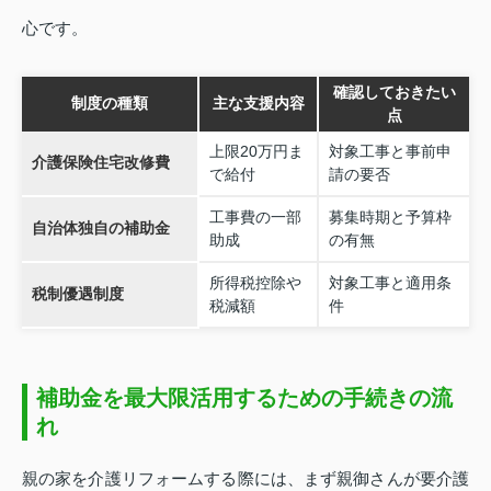
心です。
確認しておきたい
制度の種類
主な支援内容
点
上限20万円ま
対象工事と事前申
介護保険住宅改修費
で給付
請の要否
工事費の一部
募集時期と予算枠
自治体独自の補助金
助成
の有無
所得税控除や
対象工事と適用条
税制優遇制度
税減額
件
補助金を最大限活用するための手続きの流
れ
親の家を介護リフォームする際には、まず親御さんが要介護