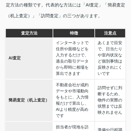
定方法の種類です。代表的な方法には「AI査定」「簡易査定
（机上査定）」「訪問査定」の三つがあります。
査定方法
特徴
注意点
インターネットで
あくまで目安
住所や面積などを
で、日当たり
入力するだけで、
や室内状況な
AI査定
過去の取引データ
ど個別事情は
から即時に相場を
反映されにく
算出できます
いです
不動産会社が成約
訪問せずに判
データや市場動向
断するため、
をもとに、入力情
簡易査定（机上査定）
物件の実際の
報だけで算出し、
状態までは反
AIより精度が高め
映されません
です
担当者が現地を訪
準備や日程調