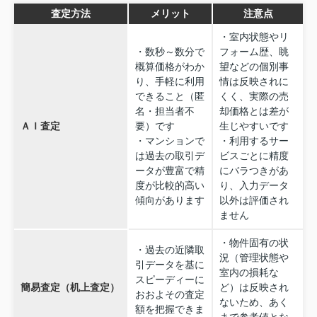
査定方法
メリット
注意点
・室内状態やリ
・数秒～数分で
フォーム歴、眺
概算価格がわか
望などの個別事
り、手軽に利用
情は反映されに
できること（匿
くく、実際の売
名・担当者不
却価格とは差が
ＡＩ査定
要）です
生じやすいです
・マンションで
・利用するサー
は過去の取引デ
ビスごとに精度
ータが豊富で精
にバラつきがあ
度が比較的高い
り、入力データ
傾向があります
以外は評価され
ません
・物件固有の状
・過去の近隣取
況（管理状態や
引データを基に
室内の損耗な
スピーディーに
簡易査定（机上査定）
ど）は反映され
おおよその査定
ないため、あく
額を把握できま