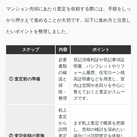
マンション売却にあたり査定を依頼する際には、手順をしっ
かり押さえて進めることが大切です。以下に進め方と注意し
たいポイントを整理しました。
ステップ
内容
ポイント
必要
登記済権利証や登記事項証
書類
明書、パンフレットやリフ
の確
ォーム履歴、住宅ローン残
① 査定前の準備
認と
高証明書などを用意し、室
掃
内は玄関や水回りを中心に
除・
整えておくと査定がスムー
整理
ズです。
机上
査定
から
まず机上査定で概算を把握
訪問
し、売却の検討を深めたい
② 査定依頼の実施
査定
場合には訪問査定を依頼し