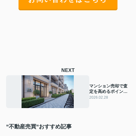
NEXT
マンション売却で査
定を高めるポイント
は？初めての方にも
2026.02.28
分かりやすく解説
”不動産売買”おすすめ記事