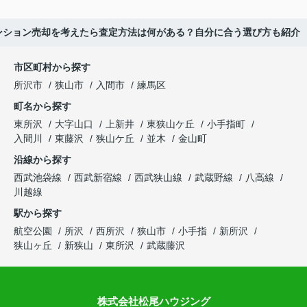
ンション売却を考えたら査定方法は何がある？自分に合う選び方も紹介
市区町村から探す
所沢市
狭山市
入間市
練馬区
町名から探す
東所沢
大字山口
上新井
東狭山ケ丘
小手指町
入間川
東藤沢
狭山ケ丘
並木
金山町
沿線から探す
西武池袋線
西武新宿線
西武狭山線
武蔵野線
八高線
川越線
駅から探す
航空公園
所沢
西所沢
狭山市
小手指
新所沢
狭山ヶ丘
新狭山
東所沢
武蔵藤沢
株式会社松尾ハウジング