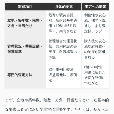
評価項目
具体的要素
査定への影響
最寄り駅徒歩距
利便性や安心
立地・築年数・階数・
離、新耐震基準適
感、採光・風
方角・日当たり
用（1981年6月以
通しにより査
降）、南向きなど
定額アップ
管理組合の運営状
購入後の安心
管理状況・共用設備・
態、共用施設の充
感や維持費へ
耐震基準
実度、耐震構造の
の配慮が評価
有無
される
物件の特性・
取引事例比較法、
用途に応じた
専門的査定方法
収益還元法、原価
適切な評価に
法
つながる
まず、立地や築年数、階数、方角、日当たりといった基本的
な要素は査定において非常に重要です。たとえば、駅から近