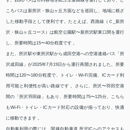
ころバスは新所沢・狭山ヶ丘方面などを巡回し、地域に根ざ
した移動手段として便利です。たとえば、西路線（Ｃ_新所
沢・狭山ヶ丘コース）は航空公園駅〜新所沢駅東口間を運行
し、所要時間は15〜40分程度です 。
また、所沢駅や東所沢駅から成田空港への空港連絡バス「所
沢成田線」が2025年7月19日から運行再開されました。所要
時間は120〜180分程度で、トイレ・Wi‑Fi完備、ICカード利
用可能と利便性が高い路線です 。さらに、所沢〜羽田空港
間の「所沢羽田線」もあり、所要時間は75〜125分。こちら
もWi‑Fi・トイレ・ICカード対応の設備が揃っており、快適
に移動できます 。
自動車利用の際には、関越自動車道 所沢ICへのアクセスも