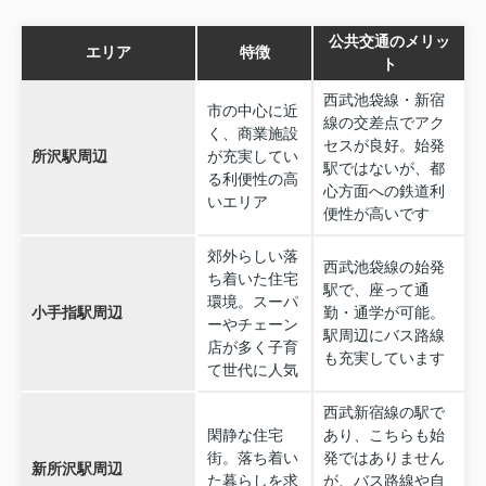
公共交通のメリッ
エリア
特徴
ト
西武池袋線・新宿
市の中心に近
線の交差点でアク
く、商業施設
セスが良好。始発
所沢駅周辺
が充実してい
駅ではないが、都
る利便性の高
心方面への鉄道利
いエリア
便性が高いです
郊外らしい落
西武池袋線の始発
ち着いた住宅
駅で、座って通
環境。スーパ
小手指駅周辺
勤・通学が可能。
ーやチェーン
駅周辺にバス路線
店が多く子育
も充実しています
て世代に人気
西武新宿線の駅で
閑静な住宅
あり、こちらも始
街。落ち着い
発ではありません
新所沢駅周辺
た暮らしを求
が、バス路線や自