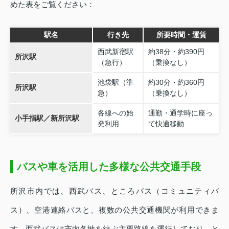
めた表をご覧ください：
駅名
行き先
所要時間・運賃
西武新宿駅
約38分・約390円
所沢駅
（急行）
（乗換なし）
池袋駅（準
約30分・約360円
所沢駅
急）
（乗換なし）
各線への始
通勤・通学時に座っ
小手指駅／新所沢駅
発利用
て快適移動
バスや車を活用した多様な公共交通手段
所沢市内では、西武バス、ところバス（コミュニティバ
ス）、空港連絡バスと、複数の公共交通機関が利用できま
す。西武バスは市内各地を結ぶ主要路線を運行しており、と