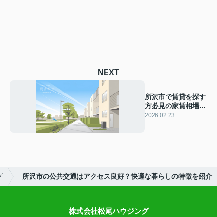
NEXT
所沢市で賃貸を探す
方必見の家賃相場
は？今の暮らしに合
2026.02.23
う選び方も紹介
グ
所沢市の公共交通はアクセス良好？快適な暮らしの特徴を紹介
株式会社松尾ハウジング