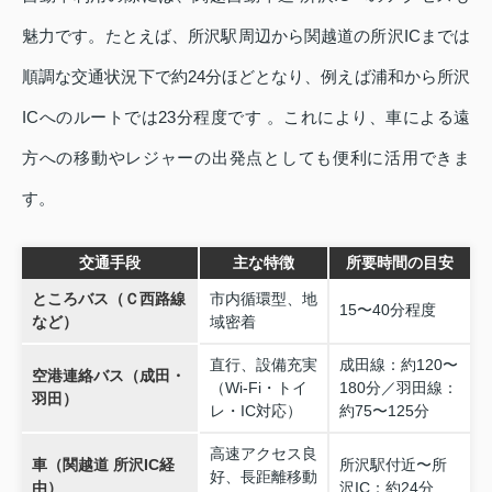
魅力です。たとえば、所沢駅周辺から関越道の所沢ICまでは
順調な交通状況下で約24分ほどとなり、例えば浦和から所沢
ICへのルートでは23分程度です 。これにより、車による遠
方への移動やレジャーの出発点としても便利に活用できま
す。
交通手段
主な特徴
所要時間の目安
ところバス（Ｃ西路線
市内循環型、地
15〜40分程度
など）
域密着
直行、設備充実
成田線：約120〜
空港連絡バス（成田・
（Wi‑Fi・トイ
180分／羽田線：
羽田）
レ・IC対応）
約75〜125分
高速アクセス良
車（関越道 所沢IC経
所沢駅付近〜所
好、長距離移動
由）
沢IC：約24分