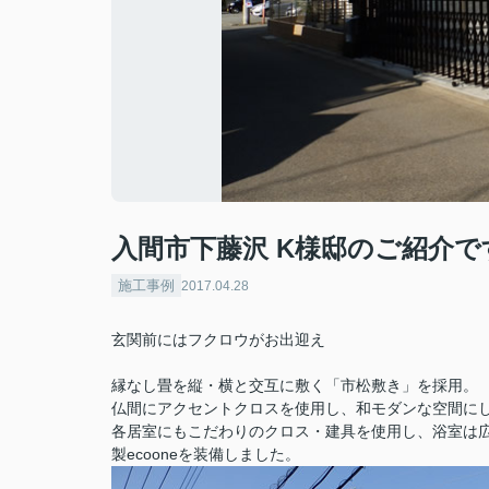
入間市下藤沢 K様邸のご紹介で
施工事例
2017.04.28
玄関前にはフクロウがお出迎え
縁なし畳を縦・横と交互に敷く「市松敷き」を採用。
仏間にアクセントクロスを使用し、和モダンな空間に
各居室にもこだわりのクロス・建具を使用し、浴室は広
製ecooneを装備しました。