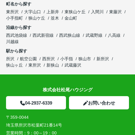
町名から探す
東所沢
大字山口
上新井
東狭山ケ丘
入間川
東藤沢
小手指町
狭山ケ丘
並木
金山町
沿線から探す
西武池袋線
西武新宿線
西武狭山線
武蔵野線
八高線
川越線
駅から探す
所沢
航空公園
西所沢
小手指
狭山市
新所沢
狭山ヶ丘
東所沢
新狭山
武蔵藤沢
株式会社松尾ハウジング
04-2937-6339
お問い合わせ
〒359-0044
埼玉県所沢市松葉町21番14号
営業時間：
9：00～19：00