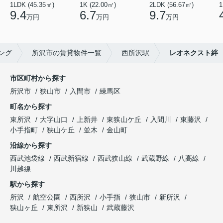
1LDK (45.35㎡)
1K (22.00㎡)
2LDK (56.67㎡)
1
9.4
6.7
9.7
万円
万円
万円
ング
所沢市の賃貸物件一覧
西所沢駅
レオネクスト絆
市区町村から探す
所沢市
狭山市
入間市
練馬区
町名から探す
東所沢
大字山口
上新井
東狭山ケ丘
入間川
東藤沢
小手指町
狭山ケ丘
並木
金山町
沿線から探す
西武池袋線
西武新宿線
西武狭山線
武蔵野線
八高線
川越線
駅から探す
所沢
航空公園
西所沢
小手指
狭山市
新所沢
狭山ヶ丘
東所沢
新狭山
武蔵藤沢