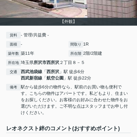
【外観】
- 管理/共益費 -
賃料
-
1R
面積
間取り
築11年
2階/2階建
築年数
所在階
埼玉県
所沢市
西所沢
２丁目８－５
所在地
西武池袋線
「
西所沢
」駅 徒歩6分
交通
西武新宿線
「
航空公園
」駅 徒歩22分
駅から徒歩6分の物件なら、駅前のお買い物も便利で
備考
す。こちらの物件はアパートです。私どもより、住まい
をお探しください。お客様のお好みに合わせた物件をお
選びいただけます。ご不明な点はスタッフまでお申し付
けください。
レオネクスト絆のコメント(おすすめポイント)