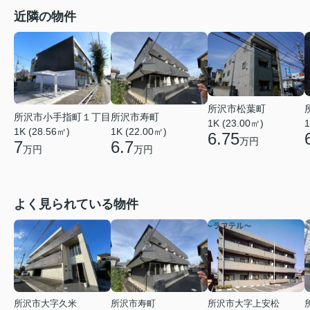
近隣の物件
所沢市松葉町
所沢市小手指町１丁目
所沢市寿町
1K (23.00㎡)
1
1K (28.56㎡)
1K (22.00㎡)
6.75
万円
7
6.7
万円
万円
よく見られている物件
所沢市大字久米
所沢市寿町
所沢市大字上安松