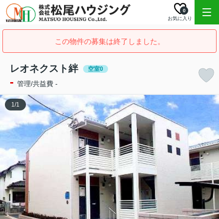
0
お気に入り
この物件の募集は終了しました。
レオネクスト絆
空室0
-
管理/共益費 -
1
/
1