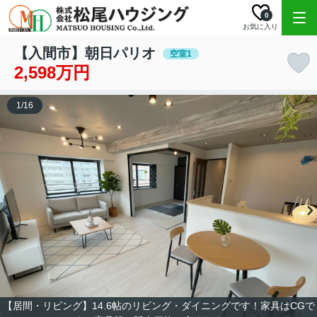
0
お気に入り
【入間市】朝日パリオ
空室1
2,598万円
1
/
16
【居間・リビング】14.6帖のリビング・ダイニングです！家具はCGで