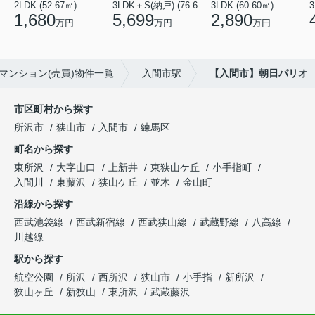
2LDK (52.67㎡)
3LDK＋S(納戸) (76.65㎡)
3LDK (60.60㎡)
3
1,680
5,699
2,890
万円
万円
万円
マンション(売買)物件一覧
入間市駅
【入間市】朝日パリオ
市区町村から探す
所沢市
狭山市
入間市
練馬区
町名から探す
東所沢
大字山口
上新井
東狭山ケ丘
小手指町
入間川
東藤沢
狭山ケ丘
並木
金山町
沿線から探す
西武池袋線
西武新宿線
西武狭山線
武蔵野線
八高線
川越線
駅から探す
航空公園
所沢
西所沢
狭山市
小手指
新所沢
狭山ヶ丘
新狭山
東所沢
武蔵藤沢