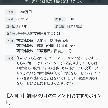
す。家具等は販売価格に含まれません
2,598万円
価格
68.31㎡
3LDK
面積
間取り
築31年
5階/11階建
築年数
所在階
埼玉県
入間市
豊岡
５丁目2-23
所在地
西武池袋線
「
入間市
」駅 徒歩10分
交通
西武池袋線
「
稲荷山公園
」駅 徒歩18分
西武池袋線
「
武蔵藤沢
」駅 徒歩32分
住んでいて心地の良い中古マンションで魅力的です♪こ
備考
ちらの物件にはエレベーターが2基あります♪こちらは
11階建ての物件です♪駅徒歩10分の物件です♪交通アク
セスが良好な西武池袋線入間市周辺なら、どこへ行くに
も不便さを感じることはないでしょう♪不動産をお探し
なら、ぜひ当社にお任せください(^^)
【入間市】朝日パリオのコメント(おすすめポイン
ト)