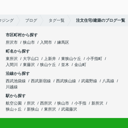
ウジング
ブログ
タグ一覧
注文住宅/建築のブログ一覧
市区町村から探す
所沢市
狭山市
入間市
練馬区
町名から探す
東所沢
大字山口
上新井
東狭山ケ丘
小手指町
入間川
東藤沢
狭山ケ丘
並木
金山町
沿線から探す
西武池袋線
西武新宿線
西武狭山線
武蔵野線
八高線
川越線
駅から探す
航空公園
所沢
西所沢
狭山市
小手指
新所沢
狭山ヶ丘
新狭山
東所沢
武蔵藤沢