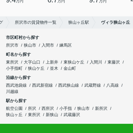
万円
万円
万円
グ
所沢市の賃貸物件一覧
狭山ヶ丘駅
ヴィラ狭山ヶ丘
市区町村から探す
所沢市
狭山市
入間市
練馬区
町名から探す
東所沢
大字山口
上新井
東狭山ケ丘
入間川
東藤沢
小手指町
狭山ケ丘
並木
金山町
沿線から探す
西武池袋線
西武新宿線
西武狭山線
武蔵野線
八高線
川越線
駅から探す
航空公園
所沢
西所沢
小手指
狭山市
新所沢
狭山ヶ丘
東所沢
新狭山
武蔵藤沢