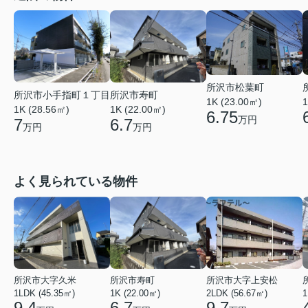
所沢市松葉町
所沢市小手指町１丁目
所沢市寿町
1K (23.00㎡)
1
1K (28.56㎡)
1K (22.00㎡)
6.75
万円
7
6.7
万円
万円
よく見られている物件
所沢市大字久米
所沢市寿町
所沢市大字上安松
1LDK (45.35㎡)
1K (22.00㎡)
2LDK (56.67㎡)
1
9.4
6.7
9.7