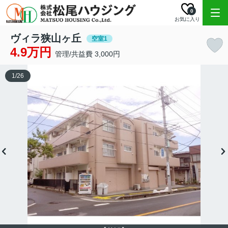
0
お気に入り
ヴィラ狭山ヶ丘
空室1
4.9万円
管理/共益費 3,000円
1
/
26