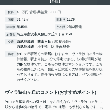
【外観】
4.9万円 管理/共益費 3,000円
賃料
31.42㎡
1LDK
面積
間取り
築45年
2階/3階建
築年数
所在階
埼玉県
所沢市
東狭山ケ丘
１丁目34-8
所在地
西武池袋線
「
狭山ヶ丘
」駅 徒歩6分
交通
西武池袋線
「
小手指
」駅 徒歩35分
狭山ヶ丘駅近くの新居におすすめ、ヴィラ狭山ヶ丘の物
備考
件情報。駅より徒歩6分で帰宅できる、快適な環境が魅
力的な物件です。こちらの物件はマンションです。こち
らの物件以外にも、狭山ヶ丘駅近くの物件情報を取り扱
っております。物件情報が気になる方は、ぜひお問い合
わせください。
ヴィラ狭山ヶ丘のコメント(おすすめポイント)
狭山ヶ丘駅周辺への引っ越しをお考えなら「ヴィラ狭山ヶ丘」。
駅から徒歩6分の物件で、電車での通勤にも便利な立地です。共