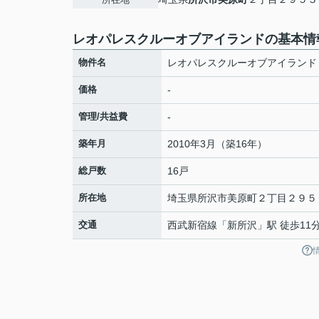
レオパレスクルーオブアイランドの基本情
物件名
レオパレスクルーオブアイランド
価格
-
管理/共益費
-
築年月
2010年3月（築16年）
総戸数
16戸
所在地
埼玉県
所沢市
美原町
２丁目２９５
交通
西武新宿線
「
新所沢
」駅 徒歩11