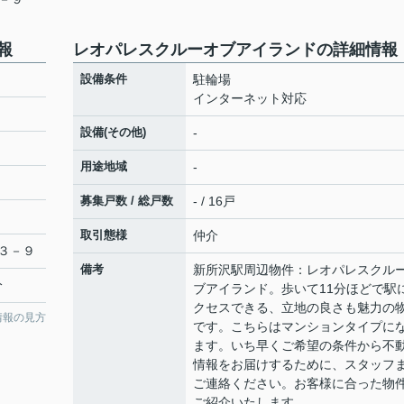
報
レオパレスクルーオブアイランドの詳細情報
設備条件
駐輪場
インターネット対応
設備(その他)
-
用途地域
-
募集戸数 / 総戸数
- / 16戸
取引態様
仲介
３－９
備考
新所沢駅周辺物件：レオパレスクル
分
ブアイランド。歩いて11分ほどで駅
クセスできる、立地の良さも魅力の
情報の見方
です。こちらはマンションタイプに
ます。いち早くご希望の条件から不
情報をお届けするために、スタッフ
ご連絡ください。お客様に合った物
ご紹介いたします。