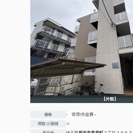
【外観】
-
管理/共益費
-
価格
-/-
間取り/面積
埼玉県
所沢市
美原町
２丁目２９５３
所在地