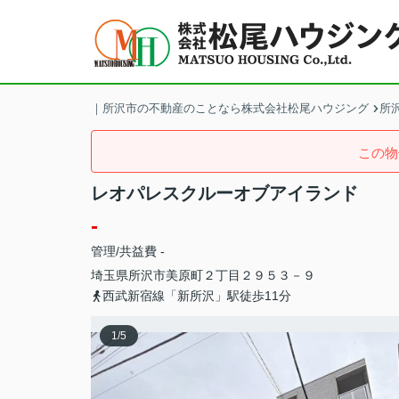
｜所沢市の不動産のことなら株式会社松尾ハウジング
所
この物
レオパレスクルーオブアイランド
-
管理/共益費 -
埼玉県
所沢市
美原町
２丁目２９５３－９
西武新宿線「新所沢」駅徒歩11分
1
/
5