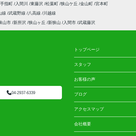
小手指町
入間川
東藤沢
松葉町
狭山ケ丘
金山町
宮本町
山線
武蔵野線
八高線
川越線
狭山市
新所沢
狭山ヶ丘
新狭山
入間市
武蔵藤沢
トップページ
スタッフ
お客様の声
04-2937-6339
ブログ
アクセスマップ
会社概要