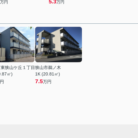
5.3
万円
万円
市東狭山ケ丘１丁目
狭山市鵜ノ木
9.87㎡)
1K (20.81㎡)
7.5
円
万円