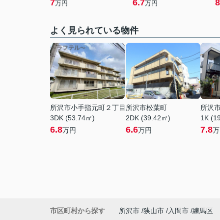
7
6.7
8
万円
万円
よく見られている物件
所沢市小手指元町２丁目
所沢市松葉町
所沢
3DK (53.74㎡)
2DK (39.42㎡)
1K (1
6.8
6.6
7.8
万円
万円
万
市区町村から探す
所沢市
狭山市
入間市
練馬区